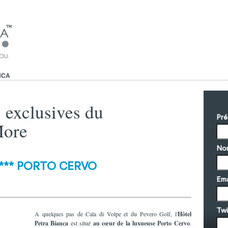
NCA
s exclusives du
Pr
More
No
*** PORTO CERVO
Ema
Twi
A quelques pas de Cala di Volpe et du Pevero Golf, l'
Hôtel
Petra Bianca
est situé
au cœur de la luxueuse Porto Cervo
.