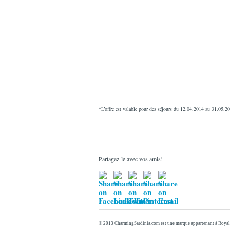
*L’offre est valable pour des séjours du 12.04.2014 au 31.05.2
Partagez-le avec vos amis!
© 2013 CharmingSardinia.com est une marque appartenant à Royal 