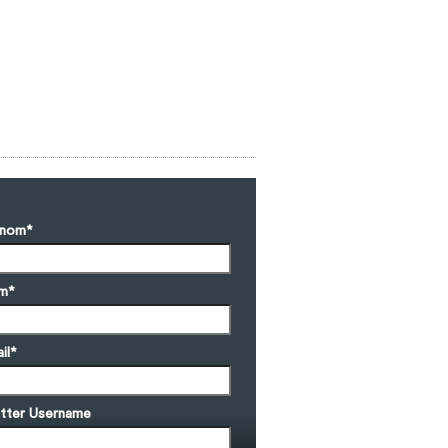
énom
*
m
*
il
*
tter Username