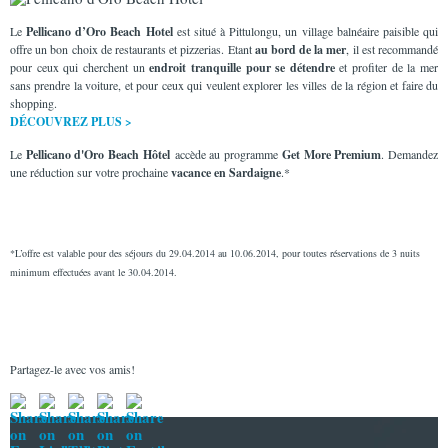
Le
Pellicano d’Oro Beach Hotel
est situé à Pittulongu, un village balnéaire paisible qui
offre un bon choix de restaurants et pizzerias. Etant
au bord de la mer
, il est recommandé
pour ceux qui cherchent un
endroit tranquille pour se détendre
et profiter de la mer
sans prendre la voiture, et pour ceux qui veulent explorer les villes de la région et faire du
shopping.
DÉCOUVREZ PLUS >
Le
Pellicano d'Oro Beach Hôtel
accède au programme
Get More Premium
. Demandez
une réduction sur votre prochaine
vacance en Sardaigne
.*
*L’offre est valable pour des séjours du 29.04.2014 au 10.06.2014, pour toutes réservations de 3 nuits
minimum effectuées avant le 30.04.2014.
Partagez-le avec vos amis!