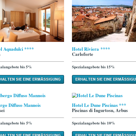
Hotel Riviera ****
l Aquadulci ****
Carloforte
a
Spezialangebote bis 15%
ialangebote bis 5%
rgo Diffuso Mannois
Hotel Le Dune Piscinas ***
ei
Piscinas di Ingurtosu, Arbus
ialangebote bis 5%
Spezialangebote bis 10%