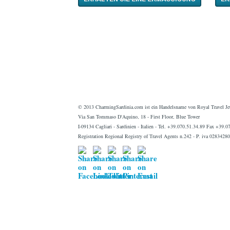
© 2013 CharmingSardinia.com ist ein Handelsname von Royal Travel Jet
Via San Tommaso D'Aquino, 18 - First Floor, Blue Tower
I-09134 Cagliari - Sardinien - Italien - Tel. +39.070.51.34.89 Fax +39.
Registration Regional Registry of Travel Agents n.242 - P. iva 0283428